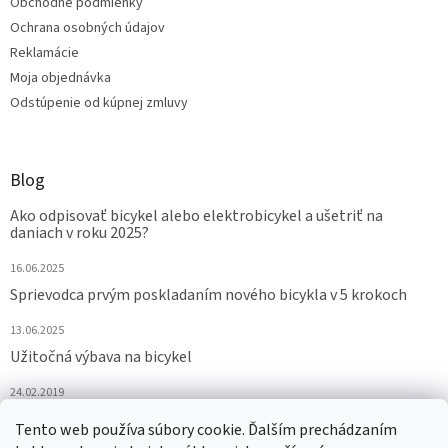
Obchodné podmienky
Ochrana osobných údajov
Reklamácie
Moja objednávka
Odstúpenie od kúpnej zmluvy
Blog
Ako odpisovať bicykel alebo elektrobicykel a ušetriť na
daniach v roku 2025?
16.06.2025
Sprievodca prvým poskladaním nového bicykla v 5 krokoch
13.06.2025
Užitočná výbava na bicykel
24.02.2019
Tento web používa súbory cookie. Ďalším prechádzaním
ARCHÍV