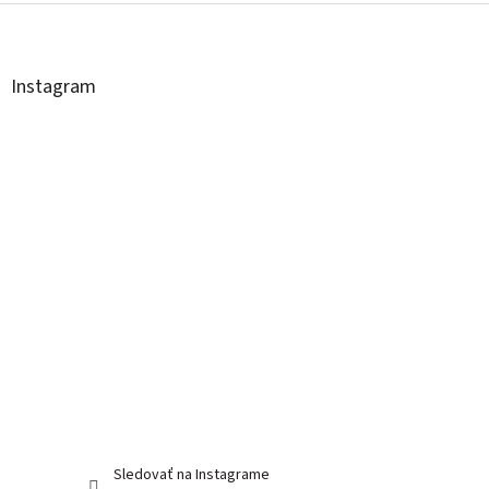
Z
á
p
ä
Instagram
t
i
e
Sledovať na Instagrame