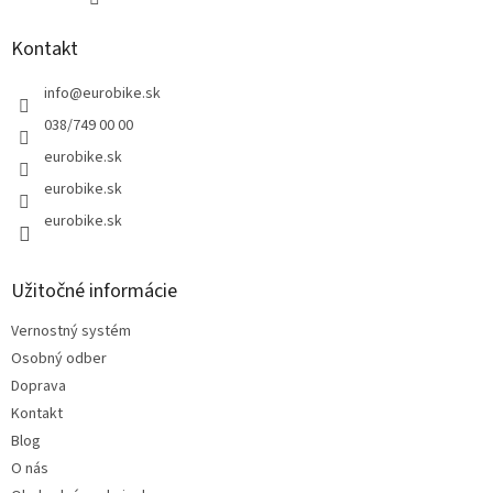
Kontakt
info
@
eurobike.sk
038/749 00 00
eurobike.sk
eurobike.sk
eurobike.sk
Užitočné informácie
Vernostný systém
Osobný odber
Doprava
Kontakt
Blog
O nás