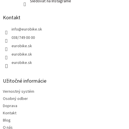
Sledovať na Instagrame
Kontakt
info
@
eurobike.sk
038/749 00 00
eurobike.sk
eurobike.sk
eurobike.sk
Užitočné informácie
Vernostný systém
Osobný odber
Doprava
Kontakt
Blog
O nás