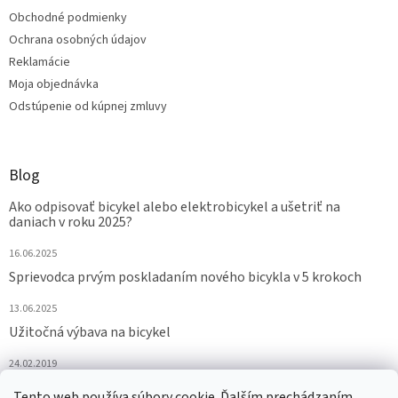
Obchodné podmienky
Ochrana osobných údajov
Reklamácie
Moja objednávka
Odstúpenie od kúpnej zmluvy
Blog
Ako odpisovať bicykel alebo elektrobicykel a ušetriť na
daniach v roku 2025?
16.06.2025
Sprievodca prvým poskladaním nového bicykla v 5 krokoch
13.06.2025
Užitočná výbava na bicykel
24.02.2019
Tento web používa súbory cookie. Ďalším prechádzaním
ARCHÍV