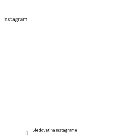
á
p
ä
Instagram
t
i
e
Sledovať na Instagrame