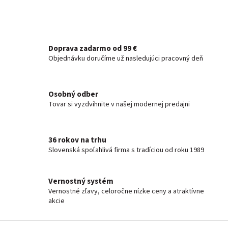
Doprava zadarmo od 99 €
Objednávku doručíme už nasledujúci pracovný deň
Osobný odber
Tovar si vyzdvihnite v našej modernej predajni
36 rokov na trhu
Slovenská spoľahlivá firma s tradíciou od roku 1989
Vernostný systém
Vernostné zľavy, celoročne nízke ceny a atraktívne
akcie
Z