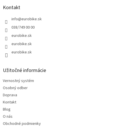
Kontakt
info
@
eurobike.sk
038/749 00 00
eurobike.sk
eurobike.sk
eurobike.sk
Užitočné informácie
Vernostný systém
Osobný odber
Doprava
Kontakt
Blog
O nás
Obchodné podmienky