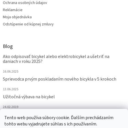
Ochrana osobných údajov
Reklamácie
Moja objednávka
Odstúpenie od kúpnej zmluvy
Blog
Ako odpisovať bicykel alebo elektrobicykel a ušetriť na
daniach v roku 2025?
16.06.2025
Sprievodca prvým poskladaním nového bicykla v 5 krokoch
13.06.2025
Užitočná výbava na bicykel
24.02.2019
ARCHÍV
Tento web používa súbory cookie. Ďalším prechádzaním
tohto webu vyjadrujete súhlas s ich používaním.