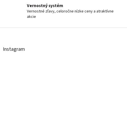
Vernostný systém
Vernostné zľavy, celoročne nízke ceny a atraktívne
akcie
Z
á
p
ä
Instagram
t
i
e