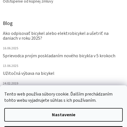
Odstúpenie od kúpnej zmluvy
Blog
Ako odpisovať bicykel alebo elektrobicykel a ušetriť na
daniach v roku 2025?
16.06.2025
Sprievodca prvým poskladaním nového bicykla v 5 krokoch
13.06.2025
Užitočná výbava na bicykel
24.02.2019
ARCHÍV
Tento web používa súbory cookie. Ďalším prechádzaním
tohto webu vyjadrujete súhlas s ich používaním.
Nastavenie
Vytvoril Shoptet