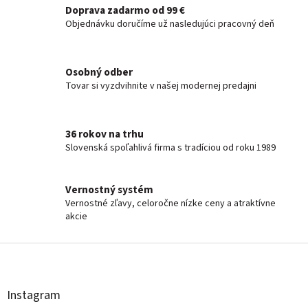
Doprava zadarmo od 99 €
Objednávku doručíme už nasledujúci pracovný deň
Osobný odber
Tovar si vyzdvihnite v našej modernej predajni
36 rokov na trhu
Slovenská spoľahlivá firma s tradíciou od roku 1989
Vernostný systém
Vernostné zľavy, celoročne nízke ceny a atraktívne
akcie
Z
á
p
ä
Instagram