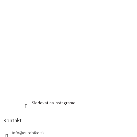
t
i
e
Sledovať na Instagrame
Kontakt
info
@
eurobike.sk