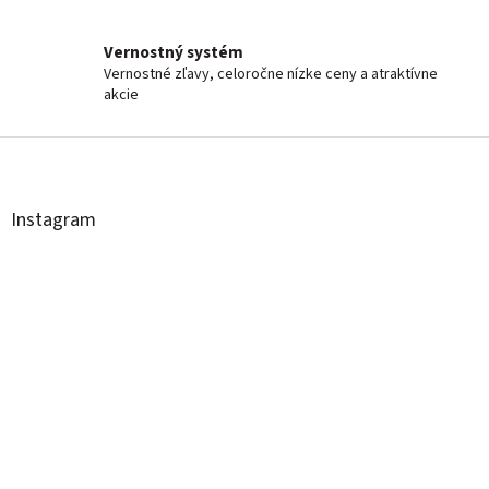
Vernostný systém
Vernostné zľavy, celoročne nízke ceny a atraktívne
akcie
Z
á
p
ä
Instagram
t
i
e