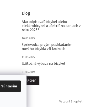
Blog
Ako odpisovať bicykel alebo
elektrobicykel a ušetriť na daniach v
roku 2025?
16.06.2025
Sprievodca prvým poskladaním
nového bicykla v 5 krokoch
13.06.2025
Užitočná výbava na bicykel
24.02.2019
ARCHÍV
Súhlasím
Vytvoril Shoptet