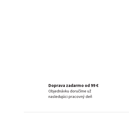
Doprava zadarmo od 99 €
Objednávku doručíme už
nasledujúci pracovný deň
Z
á
p