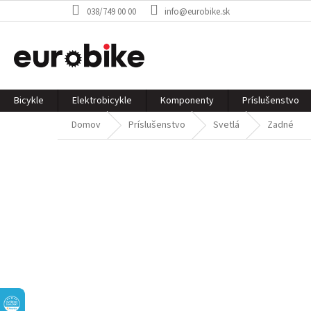
Prejsť
038/749 00 00
info@eurobike.sk
na
obsah
Bicykle
Elektrobicykle
Komponenty
Príslušenstvo
Domov
Príslušenstvo
Svetlá
Zadné