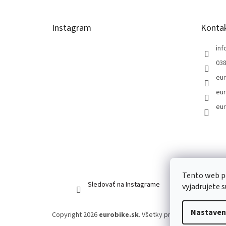
ä
t
Instagram
Konta
i
e
inf
038
eur
eur
eur
Tento web p
Sledovať na Instagrame
vyjadrujete 
Nastaven
Copyright 2026
eurobike.sk
. Všetky práva vyhradené.