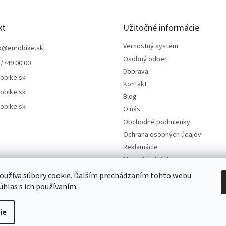
kt
Užitočné informácie
Vernostný systém
o
@
eurobike.sk
Osobný odber
/749 00 00
Doprava
obike.sk
Kontakt
obike.sk
Blog
obike.sk
O nás
Obchodné podmienky
Ochrana osobných údajov
Reklamácie
Moja objednávka
Odstúpenie od kúpnej zmluvy
oužíva súbory cookie. Ďalším prechádzaním tohto webu
súhlas s ich používaním.
ie