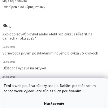
Moja objednávka
Odstúpenie od kúpnej zmluvy
Blog
Ako odpisovať bicykel alebo elektrobicykel a ušetriť na
daniach v roku 2025?
16.06.2025
Sprievodca prvým poskladaním nového bicykla v 5 krokoch
13.06.2025
Užitočná výbava na bicykel
24.02.2019
Tento web používa súbory cookie. Ďalším prechádzaním
ARCHÍV
tohto webu vyjadrujete súhlas s ich používaním.
Nastavenie
Vytvoril Shoptet