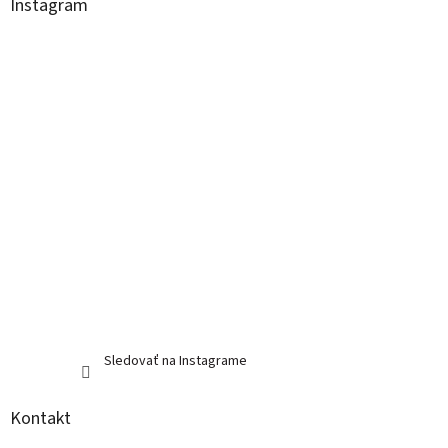
ä
Instagram
t
i
e
Sledovať na Instagrame
Kontakt