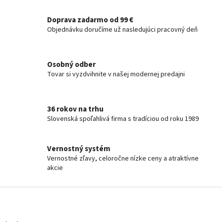
Doprava zadarmo od 99 €
Objednávku doručíme už nasledujúci pracovný deň
Osobný odber
Tovar si vyzdvihnite v našej modernej predajni
36 rokov na trhu
Slovenská spoľahlivá firma s tradíciou od roku 1989
Vernostný systém
Vernostné zľavy, celoročne nízke ceny a atraktívne
akcie
Z
á
p