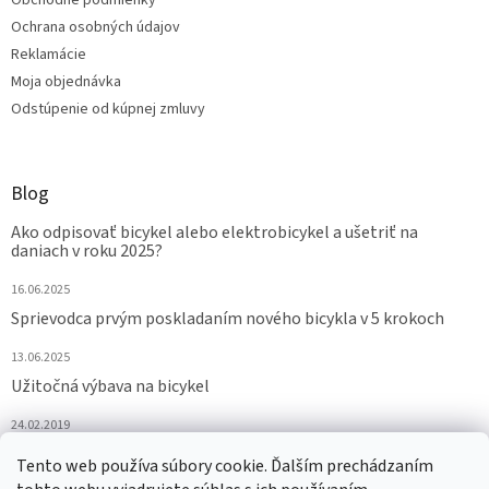
Obchodné podmienky
Ochrana osobných údajov
Reklamácie
Moja objednávka
Odstúpenie od kúpnej zmluvy
Blog
Ako odpisovať bicykel alebo elektrobicykel a ušetriť na
daniach v roku 2025?
16.06.2025
Sprievodca prvým poskladaním nového bicykla v 5 krokoch
13.06.2025
Užitočná výbava na bicykel
24.02.2019
Tento web používa súbory cookie. Ďalším prechádzaním
ARCHÍV