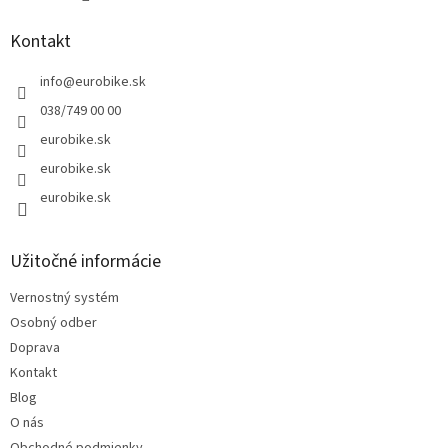
Kontakt
info
@
eurobike.sk
038/749 00 00
eurobike.sk
eurobike.sk
eurobike.sk
Užitočné informácie
Vernostný systém
Osobný odber
Doprava
Kontakt
Blog
O nás