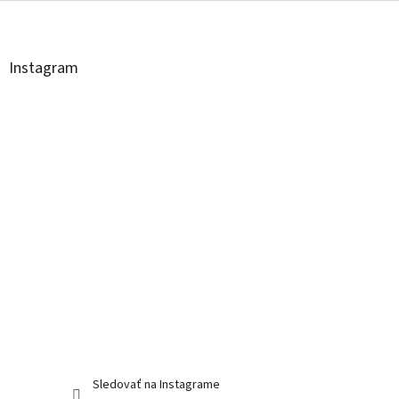
Z
á
p
ä
Instagram
t
i
e
Sledovať na Instagrame