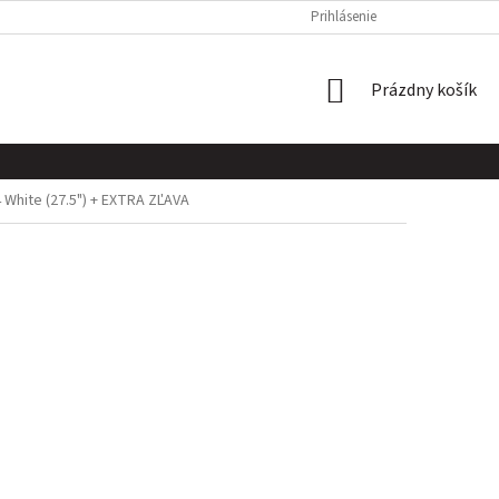
BLOG
O NÁS
OBCHODNÉ PODMIENKY
Prihlásenie
OCHRANA OSOB
NÁKUPNÝ
Prázdny košík
KOŠÍK
White (27.5")
+ EXTRA ZĽAVA