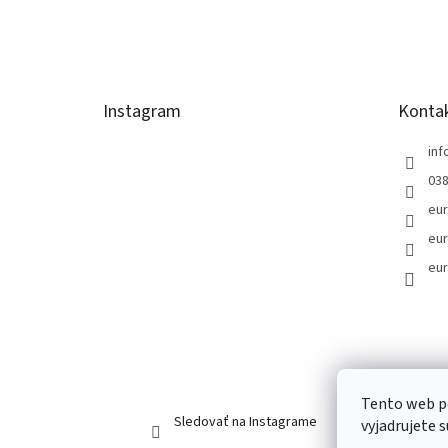
Z
á
p
ä
t
Instagram
Konta
i
e
inf
038
eur
eur
eur
Tento web p
Sledovať na Instagrame
vyjadrujete 