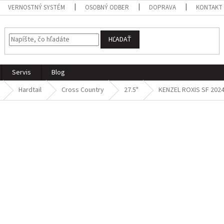
VERNOSTNÝ SYSTÉM
OSOBNÝ ODBER
DOPRAVA
KONTAKT
HĽADAŤ
Servis
Blog
Hardtail
Cross Country
27.5"
KENZEL ROXIS SF 2024 