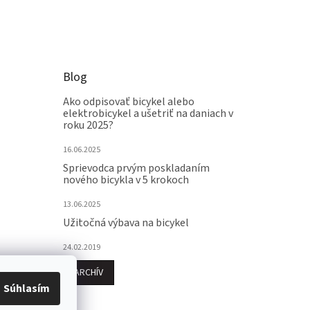
Blog
Ako odpisovať bicykel alebo
elektrobicykel a ušetriť na daniach v
roku 2025?
16.06.2025
Sprievodca prvým poskladaním
nového bicykla v 5 krokoch
13.06.2025
Užitočná výbava na bicykel
24.02.2019
ARCHÍV
Súhlasím