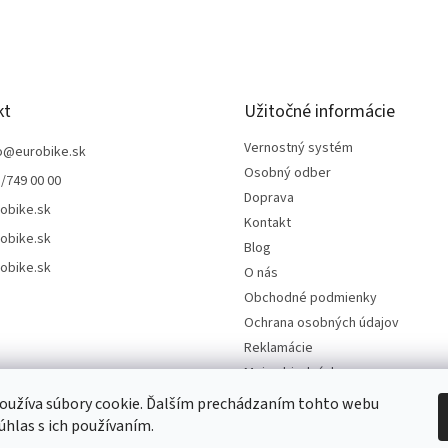
kt
Užitočné informácie
Vernostný systém
o
@
eurobike.sk
Osobný odber
/749 00 00
Doprava
obike.sk
Kontakt
obike.sk
Blog
obike.sk
O nás
Obchodné podmienky
Ochrana osobných údajov
Reklamácie
Moja objednávka
Odstúpenie od kúpnej zmluvy
oužíva súbory cookie. Ďalším prechádzaním tohto webu
súhlas s ich používaním.