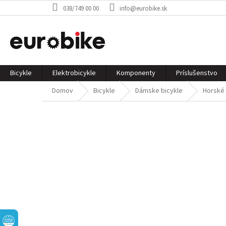
Prejsť
038/749 00 00
info@eurobike.sk
na
obsah
Bicykle
Elektrobicykle
Komponenty
Príslušenstvo
Domov
Bicykle
Dámske bicykle
Horské