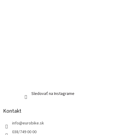
e
Sledovať na Instagrame
Kontakt
info
@
eurobike.sk
038/749 00 00