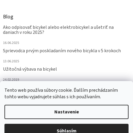
Blog
Ako odpisovať bicykel alebo elektrobicykel a ušetriť na
daniach v roku 2025?
16.06.2025
Sprievodca prvým poskladaním nového bicykla v 5 krokoch
13.06.2025
Užitočná výbava na bicykel
24.02.2019
Tento web používa súbory cookie. Ďalším prechádzaním
ARCHÍV
tohto webu vyjadrujete súhlas s ich používaním.
Nastavenie
Vytvoril Shoptet
Súhlasím
Copyright 2026
eurobike.sk
. Všetky práva vyhradené.