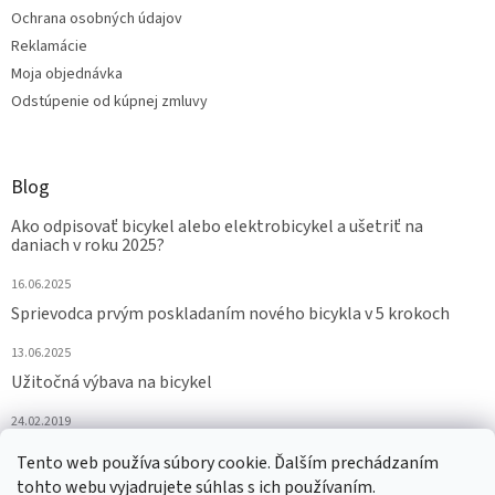
Ochrana osobných údajov
Reklamácie
Moja objednávka
Odstúpenie od kúpnej zmluvy
Blog
Ako odpisovať bicykel alebo elektrobicykel a ušetriť na
daniach v roku 2025?
16.06.2025
Sprievodca prvým poskladaním nového bicykla v 5 krokoch
13.06.2025
Užitočná výbava na bicykel
24.02.2019
Tento web používa súbory cookie. Ďalším prechádzaním
ARCHÍV
tohto webu vyjadrujete súhlas s ich používaním.