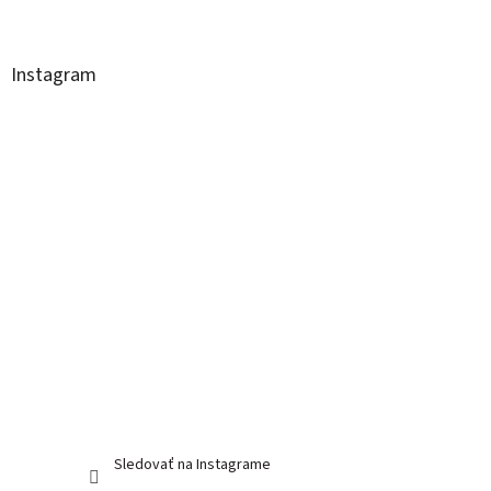
Z
á
p
ä
Instagram
t
i
e
Sledovať na Instagrame