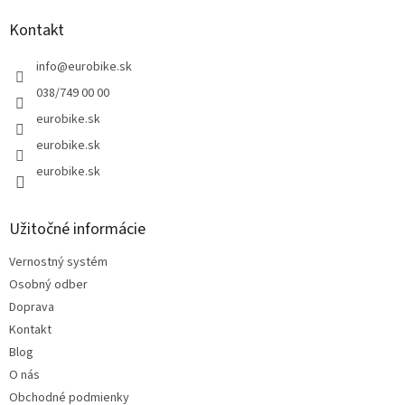
Kontakt
info
@
eurobike.sk
038/749 00 00
eurobike.sk
eurobike.sk
eurobike.sk
Užitočné informácie
Vernostný systém
Osobný odber
Doprava
Kontakt
Blog
O nás
Obchodné podmienky