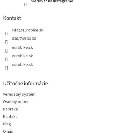
Sledovať na Instagrame
Kontakt
info
@
eurobike.sk
038/749 00 00
eurobike.sk
eurobike.sk
eurobike.sk
Užitočné informácie
Vernostný systém
Osobný odber
Doprava
Kontakt
Blog
O nás