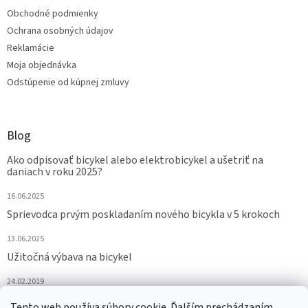
Obchodné podmienky
Ochrana osobných údajov
Reklamácie
Moja objednávka
Odstúpenie od kúpnej zmluvy
Blog
Ako odpisovať bicykel alebo elektrobicykel a ušetriť na
daniach v roku 2025?
16.06.2025
Sprievodca prvým poskladaním nového bicykla v 5 krokoch
13.06.2025
Užitočná výbava na bicykel
24.02.2019
Tento web používa súbory cookie. Ďalším prechádzaním
ARCHÍV