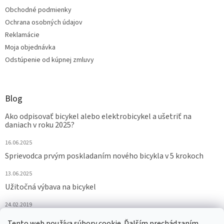
Obchodné podmienky
Ochrana osobných údajov
Reklamácie
Moja objednávka
Odstúpenie od kúpnej zmluvy
Blog
Ako odpisovať bicykel alebo elektrobicykel a ušetriť na
daniach v roku 2025?
16.06.2025
Sprievodca prvým poskladaním nového bicykla v 5 krokoch
13.06.2025
Užitočná výbava na bicykel
24.02.2019
Tento web používa súbory cookie. Ďalším prechádzaním
ARCHÍV