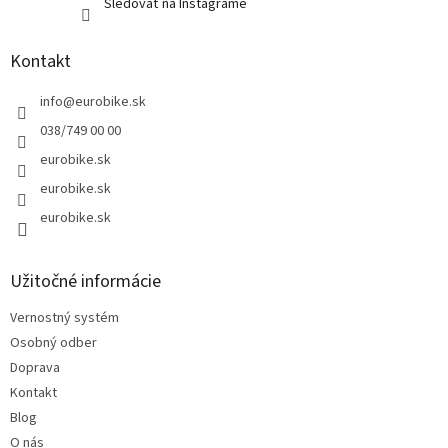
Sledovať na Instagrame
Kontakt
info
@
eurobike.sk
038/749 00 00
eurobike.sk
eurobike.sk
eurobike.sk
Užitočné informácie
Vernostný systém
Osobný odber
Doprava
Kontakt
Blog
O nás