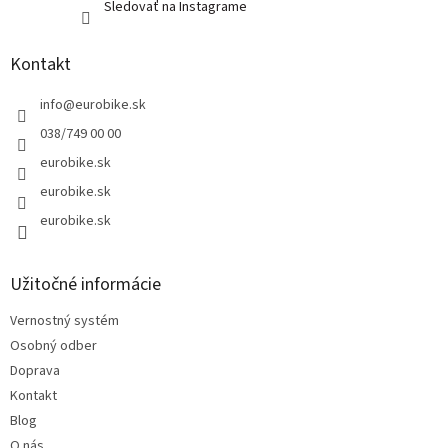
Sledovať na Instagrame
Kontakt
info
@
eurobike.sk
038/749 00 00
eurobike.sk
eurobike.sk
eurobike.sk
Užitočné informácie
Vernostný systém
Osobný odber
Doprava
Kontakt
Blog
O nás