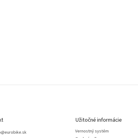
kt
Užitočné informácie
Vernostný systém
o
@
eurobike.sk