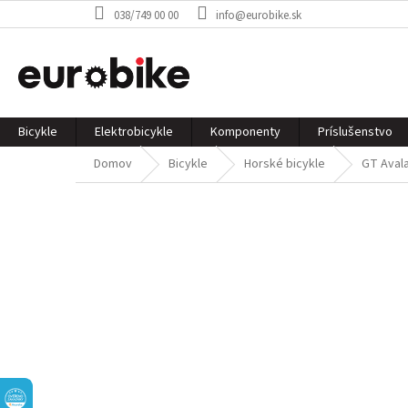
Prejsť
038/749 00 00
info@eurobike.sk
na
obsah
Bicykle
Elektrobicykle
Komponenty
Príslušenstvo
Domov
Bicykle
Horské bicykle
GT Aval