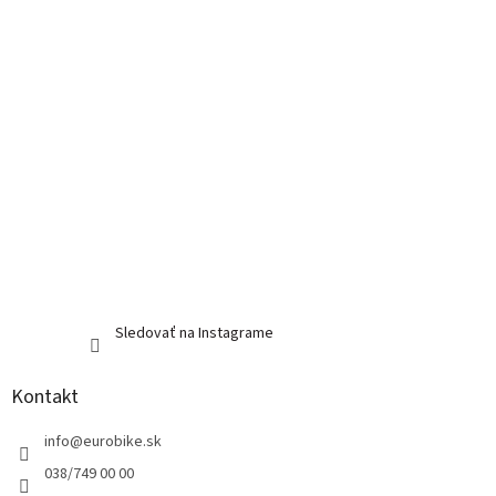
e
Sledovať na Instagrame
Kontakt
info
@
eurobike.sk
038/749 00 00