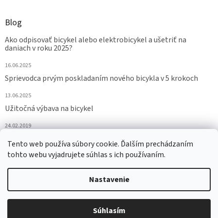
Blog
Ako odpisovať bicykel alebo elektrobicykel a ušetriť na
daniach v roku 2025?
16.06.2025
Sprievodca prvým poskladaním nového bicykla v 5 krokoch
13.06.2025
Užitočná výbava na bicykel
24.02.2019
Tento web používa súbory cookie. Ďalším prechádzaním
ARCHÍV
tohto webu vyjadrujete súhlas s ich používaním.
Nastavenie
Vytvoril Shoptet
Súhlasím
Copyright 2026
eurobike.sk
. Všetky práva vyhradené.