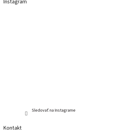
ä
Instagram
t
i
e
Sledovať na Instagrame
Kontakt