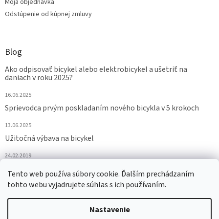
Moja objednávka
Odstúpenie od kúpnej zmluvy
Blog
Ako odpisovať bicykel alebo elektrobicykel a ušetriť na
daniach v roku 2025?
16.06.2025
Sprievodca prvým poskladaním nového bicykla v 5 krokoch
13.06.2025
Užitočná výbava na bicykel
24.02.2019
ARCHÍV
Tento web používa súbory cookie. Ďalším prechádzaním
tohto webu vyjadrujete súhlas s ich používaním.
Nastavenie
Vytvoril Shoptet