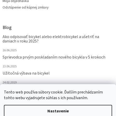
Moja objednávka
Odstúpenie od kúpnej zmluvy
Blog
Ako odpisovať bicykel alebo elektrobicykel a ušetriť na
daniach v roku 2025?
16.06.2025
Sprievodca prvým poskladaním nového bicykla v 5 krokoch
13.06.2025
Užitočná výbava na bicykel
24.02.2019
ARCHÍV
Tento web používa súbory cookie. Ďalším prechádzaním
tohto webu vyjadrujete súhlas s ich používaním.
Nastavenie
Vytvoril Shoptet