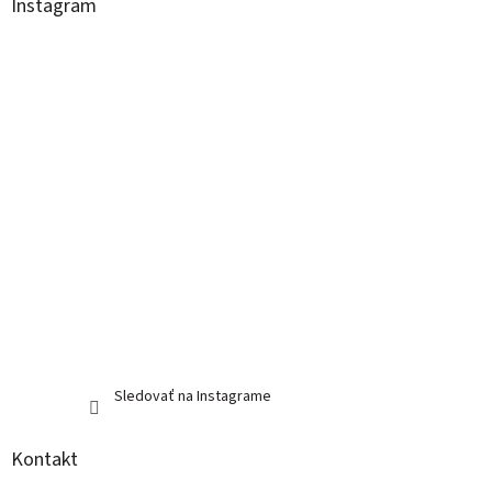
ä
Instagram
t
i
e
Sledovať na Instagrame
Kontakt