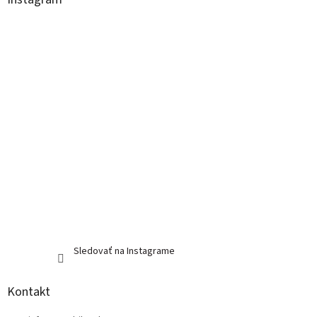
t
i
e
Sledovať na Instagrame
Kontakt