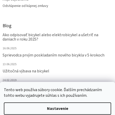
Odstúpenie od kúpnej zmluvy
Blog
Ako odpisovať bicykel alebo elektrobicykel a ušetriť na
daniach v roku 2025?
16.06.2025
Sprievodca prvým poskladaním nového bicykla v 5 krokoch
13.06.2025
Užitočná výbava na bicykel
24.02.2019
ARCHÍV
Tento web používa súbory cookie. Ďalším prechádzaním
tohto webu vyjadrujete súhlas s ich používaním.
Nastavenie
Vytvoril Shoptet