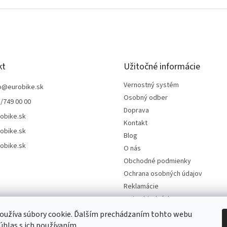
kt
Užitočné informácie
Vernostný systém
o
@
eurobike.sk
Osobný odber
/749 00 00
Doprava
obike.sk
Kontakt
obike.sk
Blog
obike.sk
O nás
Obchodné podmienky
Ochrana osobných údajov
Reklamácie
Moja objednávka
Odstúpenie od kúpnej zmluvy
oužíva súbory cookie. Ďalším prechádzaním tohto webu
súhlas s ich používaním.