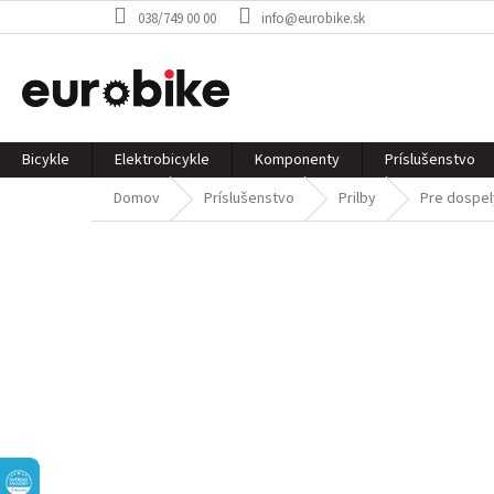
Prejsť
038/749 00 00
info@eurobike.sk
na
obsah
Bicykle
Elektrobicykle
Komponenty
Príslušenstvo
Domov
Príslušenstvo
Prilby
Pre dospel