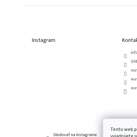
Z
á
p
ä
t
Instagram
Konta
i
e
inf
038
eur
eur
eur
Tento web p
Sledovať na Instagrame
vyjadrujete 