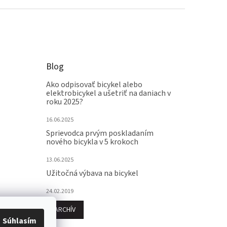
Blog
Ako odpisovať bicykel alebo
elektrobicykel a ušetriť na daniach v
roku 2025?
16.06.2025
Sprievodca prvým poskladaním
nového bicykla v 5 krokoch
13.06.2025
Užitočná výbava na bicykel
24.02.2019
ARCHÍV
Súhlasím