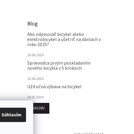
Blog
Ako odpisovať bicykel alebo
elektrobicykel a ušetriť na daniach v
roku 2025?
16.06.2025
Sprievodca prvým poskladaním
nového bicykla v 5 krokoch
13.06.2025
Užitočná výbava na bicykel
24.02.2019
ARCHÍV
Súhlasím