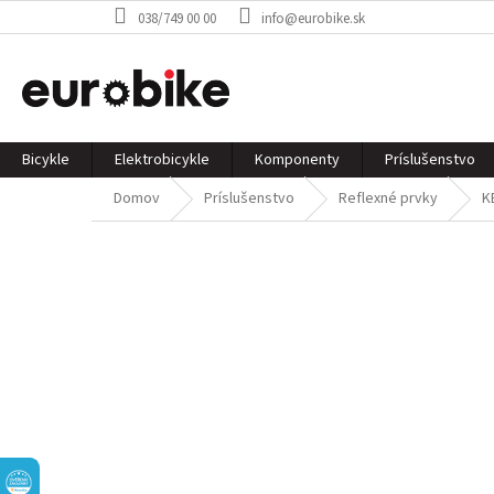
Prejsť
038/749 00 00
info@eurobike.sk
na
obsah
Bicykle
Elektrobicykle
Komponenty
Príslušenstvo
Domov
Príslušenstvo
Reflexné prvky
K