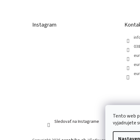
p
ä
t
Instagram
Konta
i
e
inf
038
eur
eur
eur
Tento web p
Sledovať na Instagrame
vyjadrujete 
Nastaven