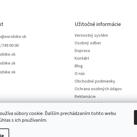
kt
Užitočné informácie
Vernostný systém
o
@
eurobike.sk
Osobný odber
/749 00 00
Doprava
obike.sk
Kontakt
obike.sk
Blog
obike.sk
O nás
Obchodné podmienky
Ochrana osobných údajov
Reklamácie
Moja objednávka
Odstúpenie od kúpnej zmluvy
oužíva súbory cookie. Ďalším prechádzaním tohto webu
súhlas s ich používaním.
ie