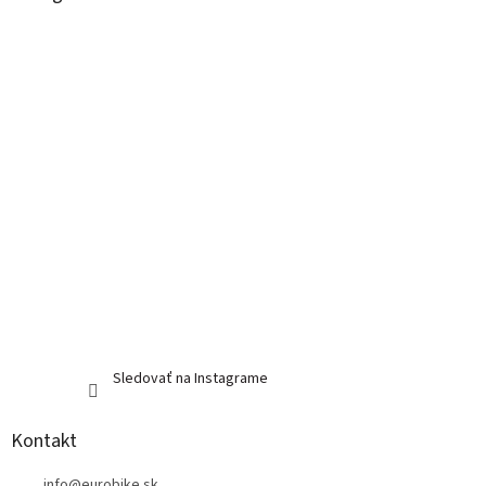
t
i
e
Sledovať na Instagrame
Kontakt
info
@
eurobike.sk