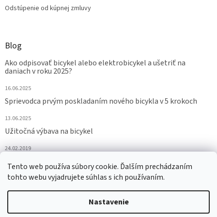
Odstúpenie od kúpnej zmluvy
Blog
Ako odpisovať bicykel alebo elektrobicykel a ušetriť na
daniach v roku 2025?
16.06.2025
Sprievodca prvým poskladaním nového bicykla v 5 krokoch
13.06.2025
Užitočná výbava na bicykel
24.02.2019
Tento web používa súbory cookie. Ďalším prechádzaním
ARCHÍV
tohto webu vyjadrujete súhlas s ich používaním.
Nastavenie
Vytvoril Shoptet