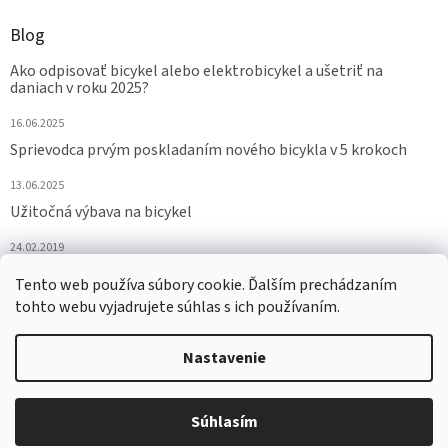
Blog
Ako odpisovať bicykel alebo elektrobicykel a ušetriť na
daniach v roku 2025?
16.06.2025
Sprievodca prvým poskladaním nového bicykla v 5 krokoch
13.06.2025
Užitočná výbava na bicykel
24.02.2019
Tento web používa súbory cookie. Ďalším prechádzaním
ARCHÍV
tohto webu vyjadrujete súhlas s ich používaním.
Nastavenie
Vytvoril Shoptet
Súhlasím
Copyright 2026
eurobike.sk
. Všetky práva vyhradené.