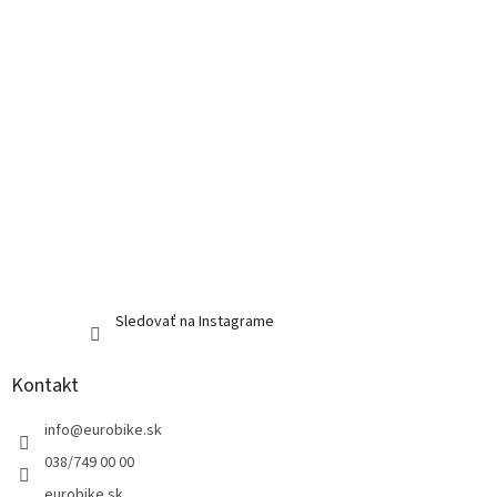
e
Sledovať na Instagrame
Kontakt
info
@
eurobike.sk
038/749 00 00
eurobike.sk