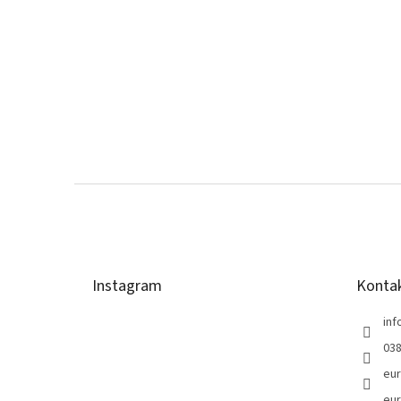
Z
á
p
ä
t
Instagram
Konta
i
e
inf
038
eur
eur