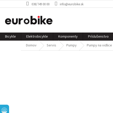
Prejsť
038/749 00 00
info@eurobike.sk
na
obsah
Bicykle
Elektrobicykle
Komponenty
Príslušenstvo
Domov
Servis
Pumpy
Pumpy na vidlice 