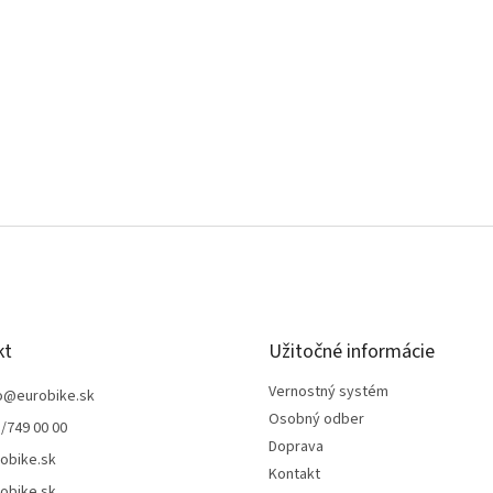
kt
Užitočné informácie
Vernostný systém
o
@
eurobike.sk
Osobný odber
/749 00 00
Doprava
obike.sk
Kontakt
obike.sk